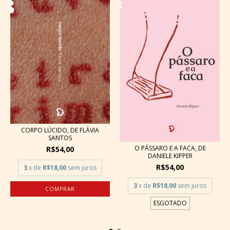
CORPO LÚCIDO, DE FLÁVIA
SANTOS
O PÁSSARO E A FACA, DE
R$54,00
DANIELE KIPPER
R$54,00
3
x de
R$18,00
sem juros
3
x de
R$18,00
sem juros
ESGOTADO